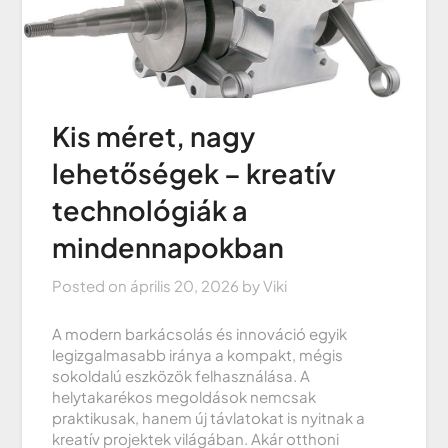
Kis méret, nagy
lehetőségek – kreatív
technológiák a
mindennapokban
Posted on
április 20, 2026
by
Viki
A modern barkácsolás és innováció egyik
legizgalmasabb iránya a kompakt, mégis
sokoldalú eszközök felhasználása. A
helytakarékos megoldások nemcsak
praktikusak, hanem új távlatokat is nyitnak a
kreatív projektek világában. Akár otthoni