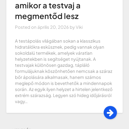
amikor a testvaj a
megmentőd lesz
Posted on
április 20, 2026
by
Viki
A testápolás világában sokan a klasszikus
hidratálókra esküsznek, pedig vannak olyan
sokoldalú termékek, amelyek váratlan
helyzetekben is segítséget nyújtanak. A
testvajak különösen gazdag, tápláló
formulájuknak köszönhetően nemcsak a száraz
bőr ápolására alkalmasak, hanem számos
meglepő módon is bevethetők a mindennapok
során. Az egyik ilyen helyzet a hirtelen jelentkező
extrém szárazság. Legyen szó hideg időjárásról
vagy…