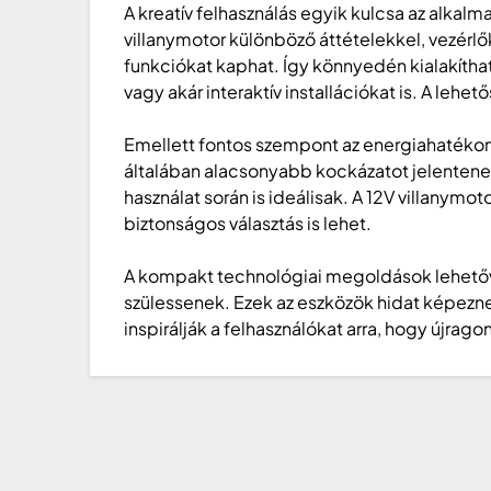
A kreatív felhasználás egyik kulcsa az alka
villanymotor különböző áttételekkel, vezérlő
funkciókat kaphat. Így könnyedén kialakítha
vagy akár interaktív installációkat is. A lehe
Emellett fontos szempont az energiahatékony
általában alacsonyabb kockázatot jelentenek
használat során is ideálisak. A 12V villanym
biztonságos választás is lehet.
A kompakt technológiai megoldások lehetővé 
szülessenek. Ezek az eszközök hidat képezne
inspirálják a felhasználókat arra, hogy újra