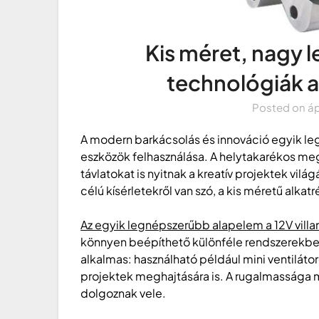
Kis méret, nagy 
technológiák 
Posted on
áp
A modern barkácsolás és innováció egyik le
eszközök felhasználása. A helytakarékos m
távlatokat is nyitnak a kreatív projektek világ
célú kísérletekről van szó, a kis méretű alk
Az egyik legnépszerűbb alapelem a 12V vill
könnyen beépíthető különféle rendszerekbe
alkalmas: használható például mini ventilát
projektek meghajtására is. A rugalmassága m
dolgoznak vele.