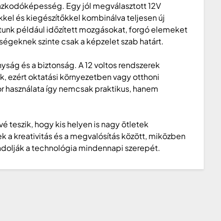
lmazkodóképesség. Egy jól megválasztott 12V
kkel és kiegészítőkkel kombinálva teljesen új
tunk például időzített mozgásokat, forgó elemeket
tőségeknek szinte csak a képzelet szab határt.
ság és a biztonság. A 12 voltos rendszerek
, ezért oktatási környezetben vagy otthoni
otor használata így nemcsak praktikus, hanem
teszik, hogy kis helyen is nagy ötletek
k a kreativitás és a megvalósítás között, miközben
gondolják a technológia mindennapi szerepét.