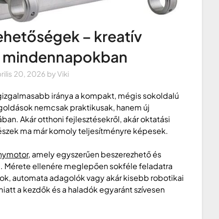
lehetőségek – kreatív
a mindennapokban
rilis 20, 2026
by
Viki
gizgalmasabb iránya a kompakt, mégis sokoldalú
egoldások nemcsak praktikusak, hanem új
ában. Akár otthoni fejlesztésekről, akár oktatási
atrészek ma már komoly teljesítményre képesek.
anymotor
, amely egyszerűen beszerezhető és
. Mérete ellenére meglepően sokféle feladatra
orok, automata adagolók vagy akár kisebb robotikai
iatt a kezdők és a haladók egyaránt szívesen