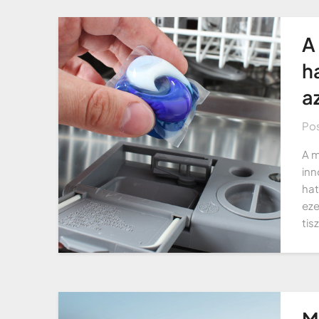
A
h
a
Po
A m
inn
hat
eze
tis
M