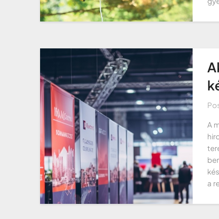
gy
A
k
Po
A m
hir
ter
bem
kés
a r