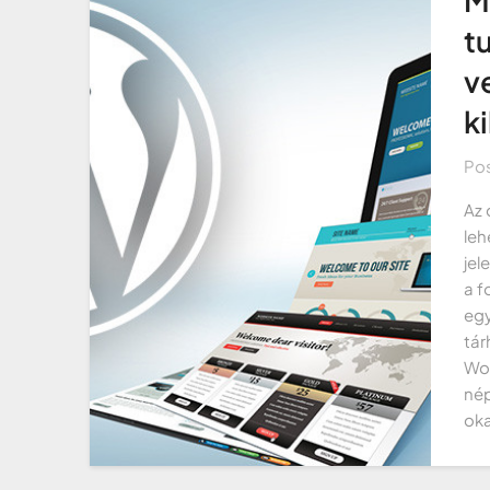
t
v
k
Po
Az 
leh
jel
a f
egy
tár
Wor
nép
oka