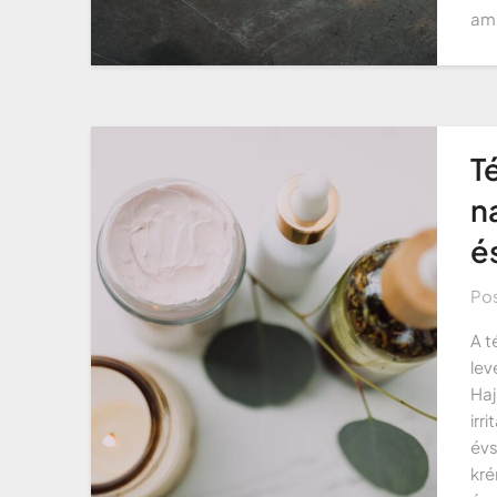
am
T
n
é
Po
A t
lev
Haj
irr
évs
kré