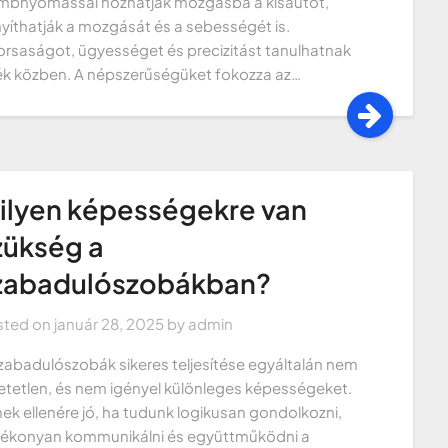
bnyomással hozhatják mozgásba a kisautót,
nyíthatják a mozgását és a sebességét is.
rsaságot, ügyességet és precizitást tanulhatnak
ék közben. A népszerűségüket fokozza az…
ilyen képességekre van
zükség a
zabadulószobákban?
sted on
január 28, 2025
by
admin
zabadulószobák sikeres teljesítése egyáltalán nem
etetlen, és nem igényel különleges képességeket.
ek ellenére jó, ha tudunk logikusan gondolkozni,
ékonyan kommunikálni és együttműködni a