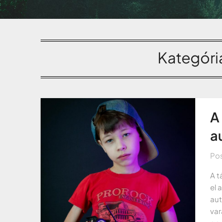
Kategóri
A
a
Po
A t
el 
aut
var