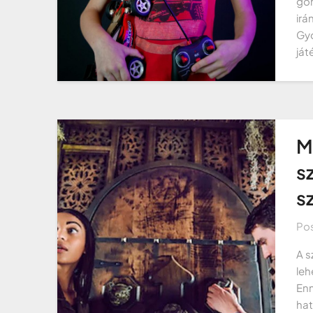
gom
irá
Gyo
ját
M
s
s
Po
A s
leh
Enn
hat