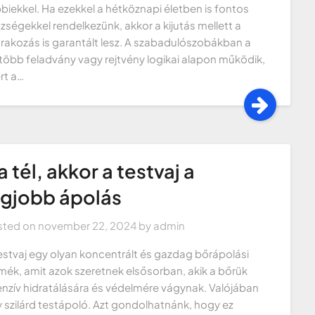
biekkel. Ha ezekkel a hétköznapi életben is fontos
zségekkel rendelkezünk, akkor a kijutás mellett a
rakozás is garantált lesz. A szabadulószobákban a
több feladvány vagy rejtvény logikai alapon működik,
rt a…
 tél, akkor a testvaj a
egjobb ápolás
sted on
november 22, 2024
by
admin
estvaj egy olyan koncentrált és gazdag bőrápolási
mék, amit azok szeretnek elsősorban, akik a bőrük
enzív hidratálására és védelmére vágynak. Valójában
 szilárd testápoló. Azt gondolhatnánk, hogy ez