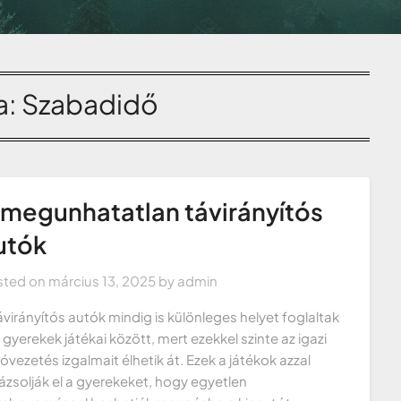
a:
Szabadidő
 megunhatatlan távirányítós
utók
sted on
március 13, 2025
by
admin
ávirányítós autók mindig is különleges helyet foglaltak
a gyerekek játékai között, mert ezekkel szinte az igazi
óvezetés izgalmait élhetik át. Ezek a játékok azzal
ázsolják el a gyerekeket, hogy egyetlen