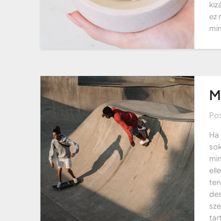
kiz
ez 
min
M
Po
Ha 
sok
min
ell
ter
des
sze
tar