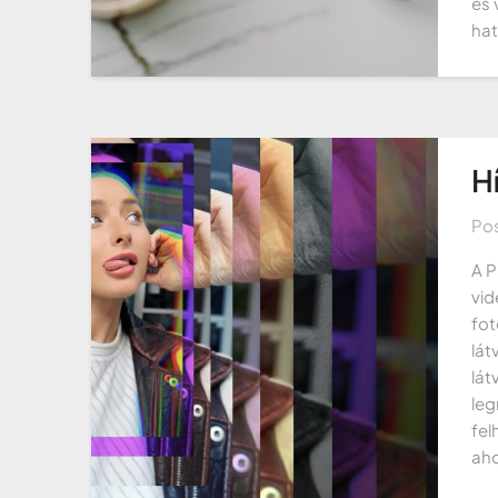
és 
hat
H
Po
A P
vid
fot
lát
lát
leg
fel
aho