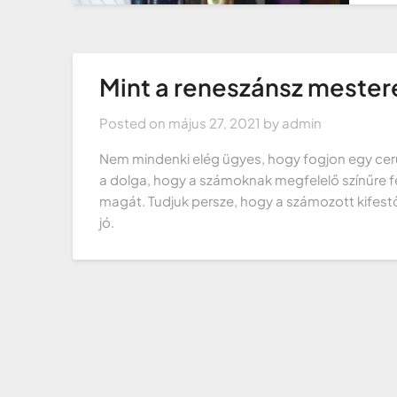
Mint a reneszánsz mester
Posted on
május 27, 2021
by
admin
Nem mindenki elég ügyes, hogy fogjon egy ceruz
a dolga, hogy a számoknak megfelelő színűre fe
magát. Tudjuk persze, hogy a számozott kifest
jó.