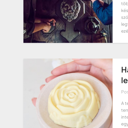
töb
kés
szó
leg
ezé
Ha
l
Po
A t
ter
int
egy