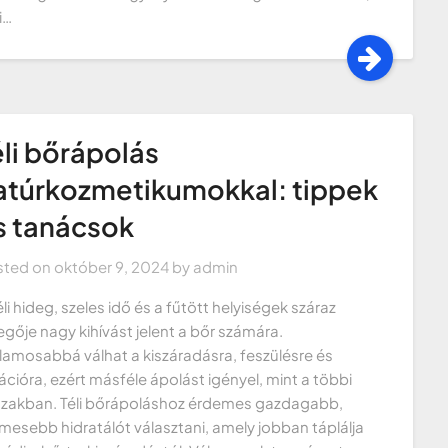
i…
éli bőrápolás
atúrkozmetikumokkal: tippek
s tanácsok
sted on
október 9, 2024
by
admin
éli hideg, szeles idő és a fűtött helyiségek száraz
egője nagy kihívást jelent a bőr számára.
lamosabbá válhat a kiszáradásra, feszülésre és
itációra, ezért másféle ápolást igényel, mint a többi
zakban. Téli bőrápoláshoz érdemes gazdagabb,
mesebb hidratálót választani, amely jobban táplálja