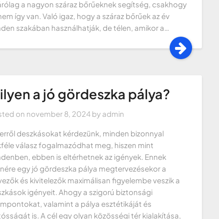
árólag a nagyon száraz bőrűeknek segítség, csakhogy
nem így van. Való igaz, hogy a száraz bőrűek az év
den szakában használhatják, de télen, amikor a…
ilyen a jó gördeszka pálya?
sted on
november 8, 2024
by
admin
erről deszkásokat kérdezünk, minden bizonnyal
féle válasz fogalmazódhat meg, hiszen mint
denben, ebben is eltérhetnek az igények. Ennek
enére egy jó gördeszka pálya megtervezésekor a
vezők és kivitelezők maximálisan figyelembe veszik a
zkások igényeit. Ahogy a szigorú biztonsági
mpontokat, valamint a pálya esztétikáját és
tósságát is. A cél egy olyan közösségi tér kialakítása,