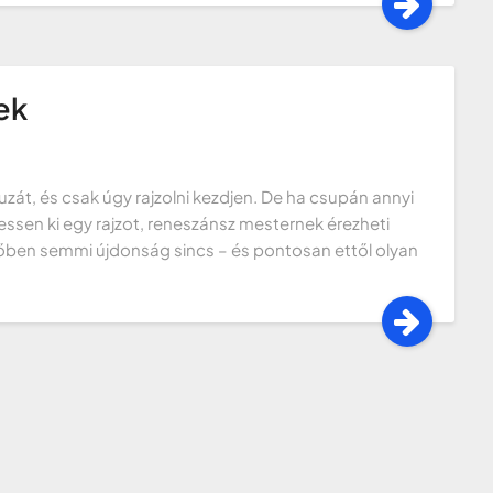
ek
át, és csak úgy rajzolni kezdjen. De ha csupán annyi
ssen ki egy rajzot, reneszánsz mesternek érezheti
őben semmi újdonság sincs – és pontosan ettől olyan