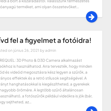
védi a bőrt a kiszáradástól. Válasszunk természetes
óanyagú terméket, ami olyan összetevőket…
ívd fel a figyelmet a fotóidra!
sted on
június 26, 2021
by
admin
REQUEL: 3D Photo & D3D Camera alkalmazást
eókhoz is használhatod. Arra tervezték, hogy minden
ód és videód megosztásra kész legyen a szűrők, a
ványos effektek és a retró stílusok segítségével. A
ványt hanghatásokkal is kiegészítheted, a gyerekek
nagyobb örömére. A legtöbb szűrő általánosan
használható, a fotószűrők például videókra is jók (bár,
gy sejtheted, az…