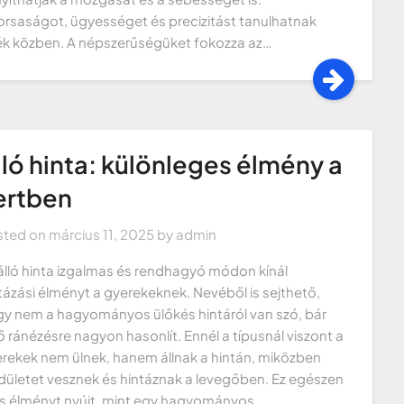
rsaságot, ügyességet és precizitást tanulhatnak
ék közben. A népszerűségüket fokozza az…
lló hinta: különleges élmény a
ertben
sted on
március 11, 2025
by
admin
álló hinta izgalmas és rendhagyó módon kínál
tázási élményt a gyerekeknek. Nevéből is sejthető,
y nem a hagyományos ülőkés hintáról van szó, bár
ő ránézésre nagyon hasonlít. Ennél a típusnál viszont a
rekek nem ülnek, hanem állnak a hintán, miközben
dületet vesznek és hintáznak a levegőben. Ez egészen
 élményt nyújt, mint egy hagyományos…