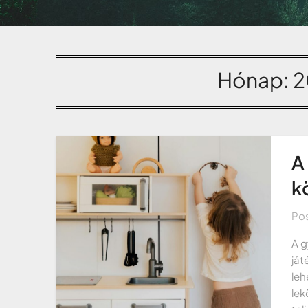
Hónap:
2
A
k
Po
A g
ját
leh
lek