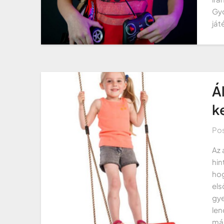
Gyo
ját
Á
k
Po
Az 
hin
hog
els
gye
len
más