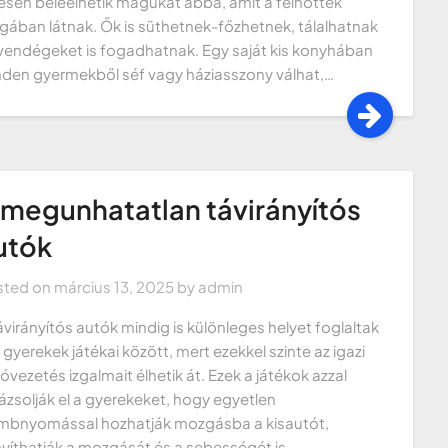
jesen beleélhetik magukat abba, amit a felnőttek
ágában látnak. Ők is süthetnek-főzhetnek, tálalhatnak
vendégeket is fogadhatnak. Egy saját kis konyhában
den gyermekből séf vagy háziasszony válhat,…
 megunhatatlan távirányítós
utók
sted on
március 13, 2025
by
admin
ávirányítós autók mindig is különleges helyet foglaltak
a gyerekek játékai között, mert ezekkel szinte az igazi
óvezetés izgalmait élhetik át. Ezek a játékok azzal
ázsolják el a gyerekeket, hogy egyetlen
bnyomással hozhatják mozgásba a kisautót,
nyíthatják a mozgását és a sebességét is.