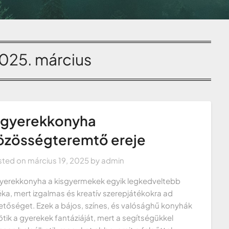
025. március
 gyerekkonyha
özösségteremtő ereje
sted on
március 19, 2025
by
admin
yerekkonyha a kisgyermekek egyik legkedveltebb
éka, mert izgalmas és kreatív szerepjátékokra ad
etőséget. Ezek a bájos, színes, és valósághű konyhák
ötik a gyerekek fantáziáját, mert a segítségükkel