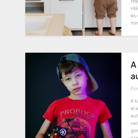
tel
vil
és 
min
A
a
Po
A t
el 
aut
var
gom
irá