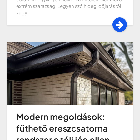
extrém szárazság. Legyen szó hideg időjárásról
vagy…
Modern megoldások:
fűthető ereszcsatorna
rendszer a téli jég ellen