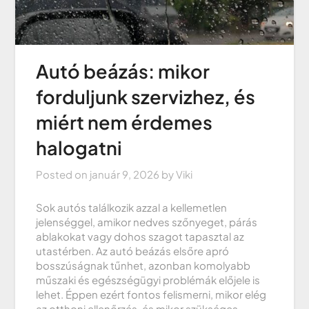
Autó beázás: mikor
forduljunk szervizhez, és
miért nem érdemes
halogatni
Posted on
január 9, 2026
by
Viki
Sok autós találkozik azzal a kellemetlen
jelenséggel, amikor nedves szőnyeget, párás
ablakokat vagy dohos szagot tapasztal az
utastérben. Az autó beázás elsőre apró
bosszúságnak tűnhet, azonban komolyabb
műszaki és egészségügyi problémák előjele is
lehet. Éppen ezért fontos felismerni, mikor elég
az otthoni ellenőrzés, és mikor szükséges