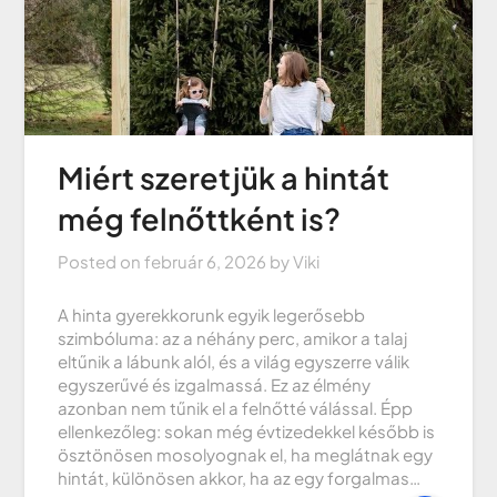
Miért szeretjük a hintát
még felnőttként is?
Posted on
február 6, 2026
by
Viki
A hinta gyerekkorunk egyik legerősebb
szimbóluma: az a néhány perc, amikor a talaj
eltűnik a lábunk alól, és a világ egyszerre válik
egyszerűvé és izgalmassá. Ez az élmény
azonban nem tűnik el a felnőtté válással. Épp
ellenkezőleg: sokan még évtizedekkel később is
ösztönösen mosolyognak el, ha meglátnak egy
hintát, különösen akkor, ha az egy forgalmas…