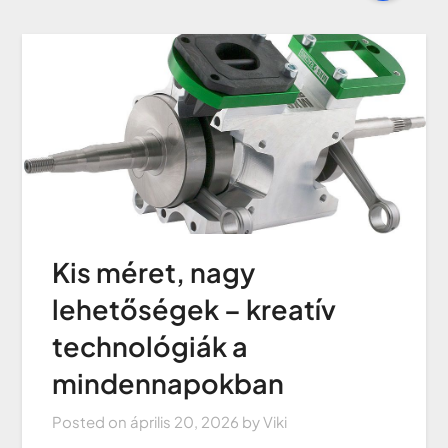
Kis méret, nagy
lehetőségek – kreatív
technológiák a
mindennapokban
Posted on
április 20, 2026
by
Viki