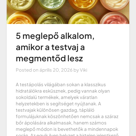
5 meglepő alkalom,
amikor a testvaj a
megmentőd lesz
Posted on
április 20, 2026
by
Viki
A testápolás világában sokan a klasszikus
hidratálókra esküsznek, pedig vannak olyan
sokoldalú termékek, amelyek váratlan
helyzetekben is segítséget nyújtanak. A
testvajak különösen gazdag, tápláló
formulájuknak köszönhetően nemcsak a száraz
bőr ápolására alkalmasak, hanem számos
meglepő módon is bevethetők a mindennapok
során. Az egyik ilyen helyzet a hirtelen jelentkező