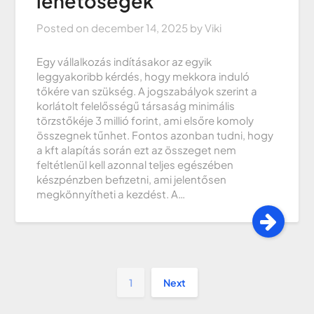
lehetőségek
Posted on
december 14, 2025
by
Viki
Egy vállalkozás indításakor az egyik
leggyakoribb kérdés, hogy mekkora induló
tőkére van szükség. A jogszabályok szerint a
korlátolt felelősségű társaság minimális
törzstőkéje 3 millió forint, ami elsőre komoly
összegnek tűnhet. Fontos azonban tudni, hogy
a kft alapítás során ezt az összeget nem
feltétlenül kell azonnal teljes egészében
készpénzben befizetni, ami jelentősen
megkönnyítheti a kezdést. A…
1
Next