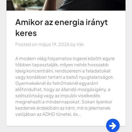
Amikor az energia irányt
keres
Posted on
május 19, 2026
by
Viki
A modern világ folyamatos ingerei között egyre
többen tapasztalják, milyen nehéz hosszabb
ideig koncentrálni, rendszerezni a feladatokat
vagy kordában tartani a belső nyugtalanságot.
Gyermekeknél és felnőtteknél egyaránt
előfordulhat, hogy az állandó mozgásigény, a
szétszórtság vagy az impulzív viselkedés
megnehezíti a mindennapokat. Sokan ilyenkor
kezdenek érdeklődni az iránt, mit is jelentenek
valójában az ADHD tünetei, és…