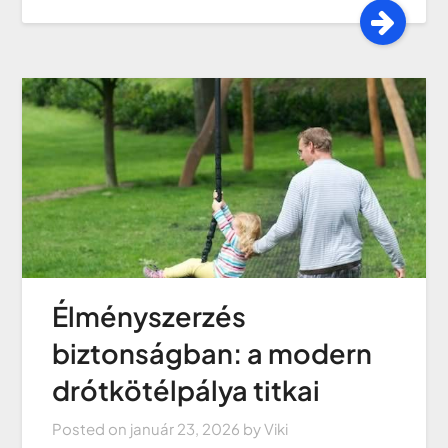
Élményszerzés
biztonságban: a modern
drótkötélpálya titkai
Posted on
január 23, 2026
by
Viki