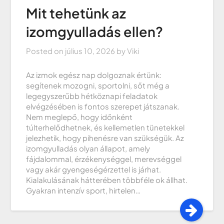
Mit tehetünk az
izomgyulladás ellen?
Posted on
július 10, 2026
by
Viki
Az izmok egész nap dolgoznak értünk:
segítenek mozogni, sportolni, sőt még a
legegyszerűbb hétköznapi feladatok
elvégzésében is fontos szerepet játszanak.
Nem meglepő, hogy időnként
túlterhelődhetnek, és kellemetlen tünetekkel
jelezhetik, hogy pihenésre van szükségük. Az
izomgyulladás olyan állapot, amely
fájdalommal, érzékenységgel, merevséggel
vagy akár gyengeségérzettel is járhat.
Kialakulásának hátterében többféle ok állhat.
Gyakran intenzív sport, hirtelen…