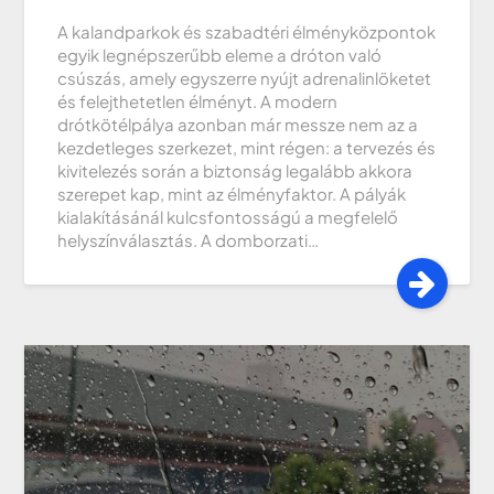
A kalandparkok és szabadtéri élményközpontok
egyik legnépszerűbb eleme a dróton való
csúszás, amely egyszerre nyújt adrenalinlöketet
és felejthetetlen élményt. A modern
drótkötélpálya azonban már messze nem az a
kezdetleges szerkezet, mint régen: a tervezés és
kivitelezés során a biztonság legalább akkora
szerepet kap, mint az élményfaktor. A pályák
kialakításánál kulcsfontosságú a megfelelő
helyszínválasztás. A domborzati…