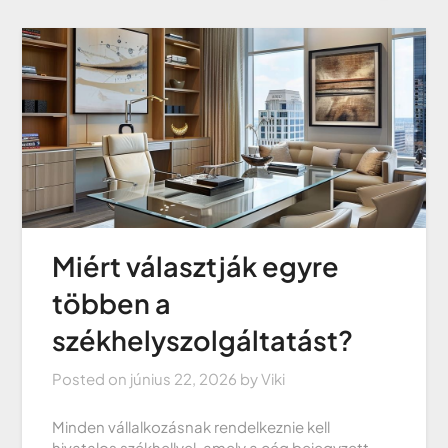
Miért választják egyre
többen a
székhelyszolgáltatást?
Posted on
június 22, 2026
by
Viki
Minden vállalkozásnak rendelkeznie kell
hivatalos székhellyel, amely a cég bejegyzett