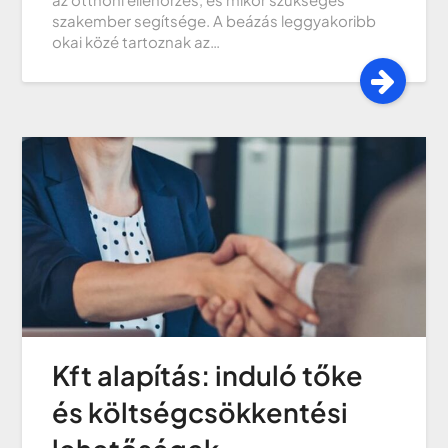
szakember segítsége. A beázás leggyakoribb
okai közé tartoznak az…
Kft alapítás: induló tőke
és költségcsökkentési