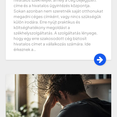
címe és a hivatalos ügyintézés központja.
Sokan azonban nem szeretnék saját otthonukat
megadni céges címként, vagy nincs szükségük
külön irodára. Erre nyújt praktikus és
költséghatékony megoldást a
székhelyszolgáltatás. A szolgáltatás lényege,
hogy egy erre szakosodott cég biztosít
hivatalos címet a vállalkozás számára. Ide
érkeznek a…