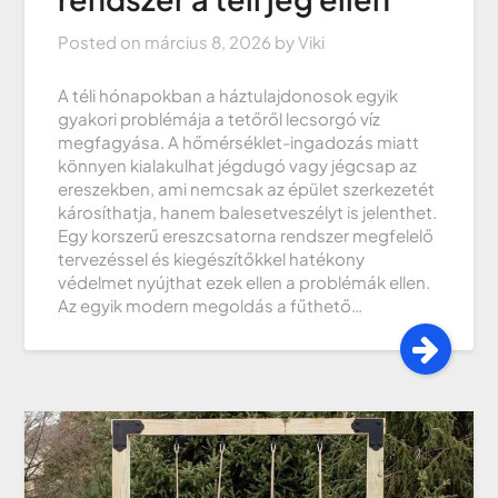
Posted on
március 8, 2026
by
Viki
A téli hónapokban a háztulajdonosok egyik
gyakori problémája a tetőről lecsorgó víz
megfagyása. A hőmérséklet-ingadozás miatt
könnyen kialakulhat jégdugó vagy jégcsap az
ereszekben, ami nemcsak az épület szerkezetét
károsíthatja, hanem balesetveszélyt is jelenthet.
Egy korszerű ereszcsatorna rendszer megfelelő
tervezéssel és kiegészítőkkel hatékony
védelmet nyújthat ezek ellen a problémák ellen.
Az egyik modern megoldás a fűthető…