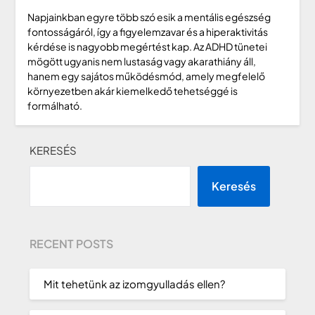
Napjainkban egyre több szó esik a mentális egészség
fontosságáról, így a figyelemzavar és a hiperaktivitás
kérdése is nagyobb megértést kap. Az ADHD tünetei
mögött ugyanis nem lustaság vagy akarathiány áll,
hanem egy sajátos működésmód, amely megfelelő
környezetben akár kiemelkedő tehetséggé is
formálható.
KERESÉS
Keresés
RECENT POSTS
Mit tehetünk az izomgyulladás ellen?