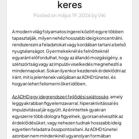
keres
Posted on
május 19, 2026
by
Viki
A modern világ folyamatos ingerei között egyre többen
tapasztalják, milyen nehéz hosszabb ideig koncentrálni,
rendszerezni a feladatokat vagy kordában tartani a belső
nyugtalanságot. Gyermekeknél és felnőtteknél
egyaránt előfordulhat, hogy az állandó mozgásigény, a
szétszórtság vagy az impulzív viselkedés megnehezíti a
mindennapokat. Sokan ilyenkor kezdenek érdeklődni az
iránt, mit is jelentenek valójában az ADHD tünetei, és
hogyan lehet felismerni őket időben.
Az ADHD egy idegrendszeri fejlődési sajátosság
, amely
leggyakrabban figyelemzavarral, hiperaktivitással és
impulzivitással jár együtt. Az érintettek gyakran
egyszerre több dologra figyelnek, gyorsan elveszítik az
érdeklődésüket, vagy nehezen tudnak hosszabb ideig
egyetlen feladatra összpontosítani. Az ADHD tünetei
azonban nem mindenkinél ugyanolyan formában