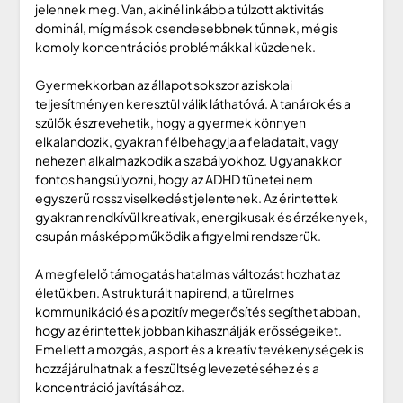
jelennek meg. Van, akinél inkább a túlzott aktivitás
dominál, míg mások csendesebbnek tűnnek, mégis
komoly koncentrációs problémákkal küzdenek.
Gyermekkorban az állapot sokszor az iskolai
teljesítményen keresztül válik láthatóvá. A tanárok és a
szülők észrevehetik, hogy a gyermek könnyen
elkalandozik, gyakran félbehagyja a feladatait, vagy
nehezen alkalmazkodik a szabályokhoz. Ugyanakkor
fontos hangsúlyozni, hogy az ADHD tünetei nem
egyszerű rossz viselkedést jelentenek. Az érintettek
gyakran rendkívül kreatívak, energikusak és érzékenyek,
csupán másképp működik a figyelmi rendszerük.
A megfelelő támogatás hatalmas változást hozhat az
életükben. A strukturált napirend, a türelmes
kommunikáció és a pozitív megerősítés segíthet abban,
hogy az érintettek jobban kihasználják erősségeiket.
Emellett a mozgás, a sport és a kreatív tevékenységek is
hozzájárulhatnak a feszültség levezetéséhez és a
koncentráció javításához.