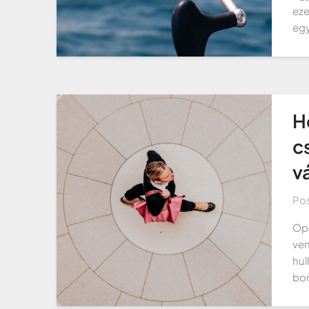
eze
egy
H
c
vá
Po
Opr
ven
hul
bor