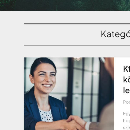
Kategó
K
k
l
Po
Egy
hog
sze