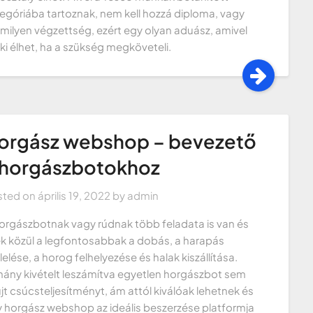
egóriába tartoznak, nem kell hozzá diploma, vagy
milyen végzettség, ezért egy olyan aduász, amivel
ki élhet, ha a szükség megköveteli.
orgász webshop – bevezető
 horgászbotokhoz
sted on
április 19, 2022
by
admin
orgászbotnak vagy rúdnak több feladata is van és
k közül a legfontosabbak a dobás, a harapás
lelése, a horog felhelyezése és halak kiszállítása.
ány kivételt leszámítva egyetlen horgászbot sem
jt csúcsteljesítményt, ám attól kiválóak lehetnek és
 horgász webshop az ideális beszerzése platformja