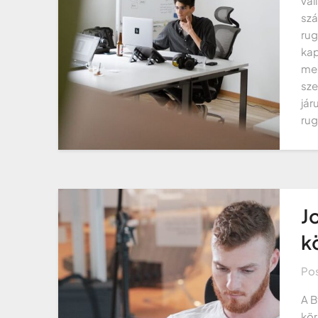
vál
szá
rug
kap
meg
sze
jár
rug
J
k
Po
A B
kör