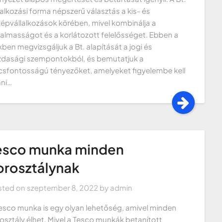
lalkozási forma népszerű választás a kis- és
épvállalkozások körében, mivel kombinálja a
almasságot és a korlátozott felelősséget. Ebben a
kben megvizsgáljuk a Bt. alapítását a jogi és
dasági szempontokból, és bemutatjuk a
csfontosságú tényezőket, amelyeket figyelembe kell
ni…
esco munka minden
orosztálynak
sted on
szeptember 8, 2022
by
admin
esco munka is egy olyan lehetőség, amivel minden
osztály élhet. Mivel a Tesco munkák betanított