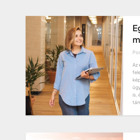
E
m
Po
Az 
fel
kép
ügy
is,
tám