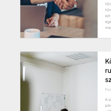
tör
tűn
ezt
egé
meg
K
r
s
Po
A s
pén