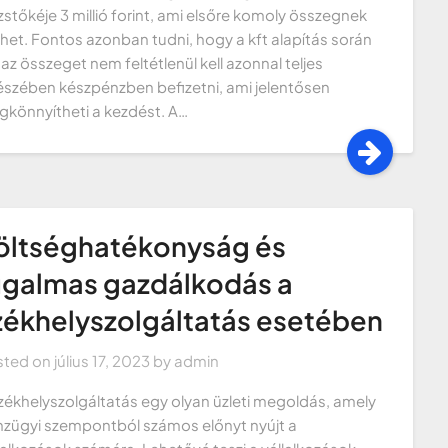
zstőkéje 3 millió forint, ami elsőre komoly összegnek
het. Fontos azonban tudni, hogy a kft alapítás során
 az összeget nem feltétlenül kell azonnal teljes
szében készpénzben befizetni, ami jelentősen
könnyítheti a kezdést. A…
öltséghatékonyság és
ugalmas gazdálkodás a
zékhelyszolgáltatás esetében
sted on
július 17, 2023
by
admin
zékhelyszolgáltatás egy olyan üzleti megoldás, amely
zügyi szempontból számos előnyt nyújt a