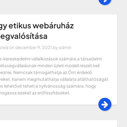
gy etikus webáruház
egvalósítása
sted on
december 9, 2021
by
admin
e-kereskedelmi vállalkozások számára a társadalmi
elősségvállalásnak minden üzleti modell részét kell
eznie. Nemcsak támogathatja az Önt érdeklő
eket, hanem megmutathatja vállalata átláthatóságát
 és lehetővé teheti a nyilvánosság számára, hogy
ogassa ezeket az erőfeszítéseket.