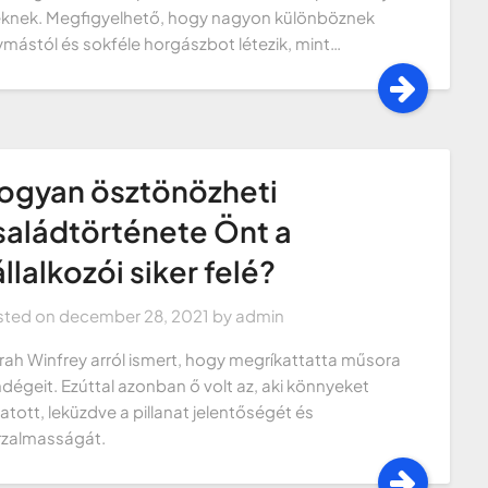
knek. Megfigyelhető, hogy nagyon különböznek
mástól és sokféle horgászbot létezik, mint…
ogyan ösztönözheti
saládtörténete Önt a
llalkozói siker felé?
sted on
december 28, 2021
by
admin
ah Winfrey arról ismert, hogy megríkattatta műsora
dégeit. Ezúttal azonban ő volt az, aki könnyeket
latott, leküzdve a pillanat jelentőségét és
zalmasságát.