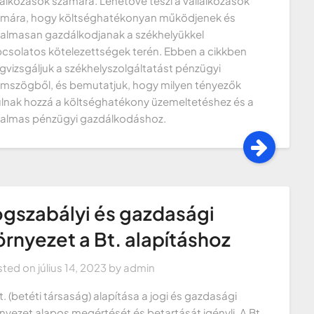
lalkozások számára. Lehetővé teszi a vállalkozások
mára, hogy költséghatékonyan működjenek és
almasan gazdálkodjanak a székhelyükkel
csolatos kötelezettségek terén. Ebben a cikkben
vizsgáljuk a székhelyszolgáltatást pénzügyi
mszögből, és bemutatjuk, hogy milyen tényezők
ulnak hozzá a költséghatékony üzemeltetéshez és a
almas pénzügyi gazdálkodáshoz.
ogszabályi és gazdasági
örnyezet a Bt. alapításhoz
sted on
július 14, 2023
by
admin
t. (betéti társaság) alapítása a jogi és gazdasági
nyezet alapos megértését és betartását igényli. A Bt.