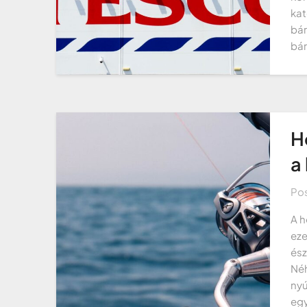
kat
bár
bár
H
a
Po
A h
eze
ész
Néh
nyú
egy