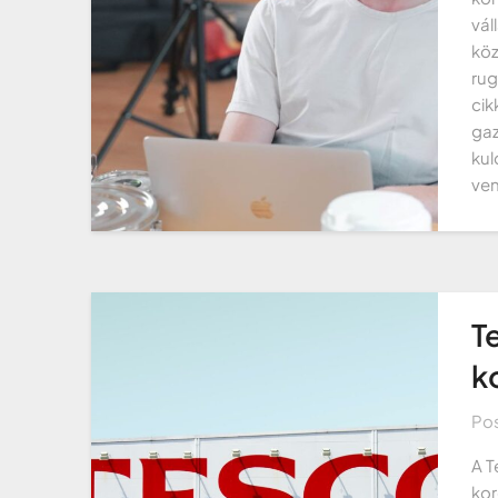
vál
köz
rug
cik
gaz
kul
ven
T
k
Po
A T
kor