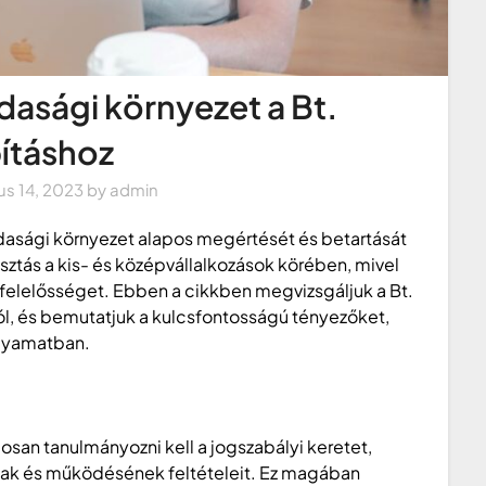
dasági környezet a Bt.
pításhoz
ius 14, 2023
by
admin
gazdasági környezet alapos megértését és betartását
lasztás a kis- és középvállalkozások körében, mivel
 felelősséget. Ebben a cikkben megvizsgáljuk a Bt.
ól, és bemutatjuk a kulcsfontosságú tényezőket,
olyamatban.
aposan tanulmányozni kell a jogszabályi keretet,
nak és működésének feltételeit. Ez magában