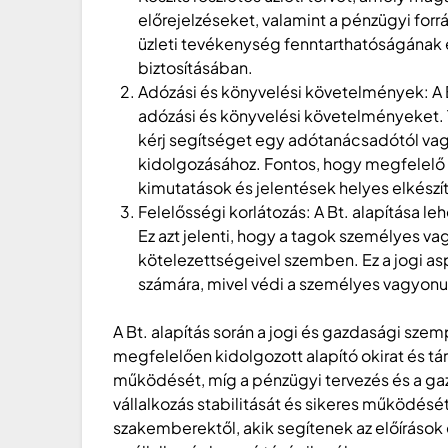
előrejelzéseket, valamint a pénzügyi forr
üzleti tevékenység fenntarthatóságának é
biztosításában.
Adózási és könyvelési követelmények: A B
adózási és könyvelési követelményeket. 
kérj segítséget egy adótanácsadótól vag
kidolgozásához. Fontos, hogy megfelelő 
kimutatások és jelentések helyes elkész
Felelősségi korlátozás: A Bt. alapítása le
Ez azt jelenti, hogy a tagok személyes va
kötelezettségeivel szemben. Ez a jogi as
számára, mivel védi a személyes vagyonuk
A Bt. alapítás során a jogi és gazdasági sze
megfelelően kidolgozott alapító okirat és tár
működését, míg a pénzügyi tervezés és a ga
vállalkozás stabilitását és sikeres működésé
szakemberektől, akik segítenek az előírások 