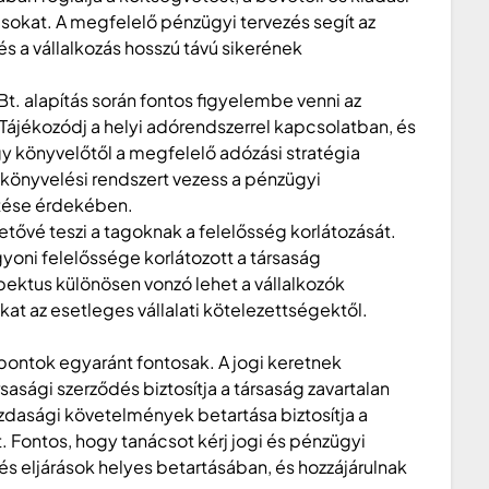
ásokat. A megfelelő pénzügyi tervezés segít az
s a vállalkozás hosszú távú sikerének
t. alapítás során fontos figyelembe venni az
Tájékozódj a helyi adórendszerrel kapcsolatban, és
y könyvelőtől a megfelelő adózási stratégia
könyvelési rendszert vezess a pénzügyi
ítése érdekében.
hetővé teszi a tagoknak a felelősség korlátozását.
gyoni felelőssége korlátozott a társaság
pektus különösen vonzó lehet a vállalkozók
at az esetleges vállalati kötelezettségektől.
mpontok egyaránt fontosak. A jogi keretnek
sasági szerződés biztosítja a társaság zavartalan
zdasági követelmények betartása biztosítja a
t. Fontos, hogy tanácsot kérj jogi és pénzügyi
és eljárások helyes betartásában, és hozzájárulnak