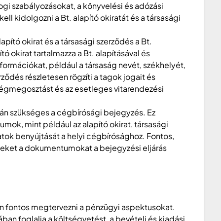
jogi szabályozásokat, a könyvelési és adózási
ll kidolgozni a Bt. alapító okiratát és a társasági
lapító okirat és a társasági szerződés a Bt.
ító okirat tartalmazza a Bt. alapításával és
ormációkat, például a társaság nevét, székhelyét,
ződés részletesen rögzíti a tagok jogait és
ségmegosztást és az esetleges vitarendezési
rán szükséges a cégbírósági bejegyzés. Ez
ok, mint például az alapító okirat, társasági
tok benyújtását a helyi cégbírósághoz. Fontos,
zeket a dokumentumokat a bejegyzési eljárás
n fontos megtervezni a pénzügyi aspektusokat.
ában foglalja a költségvetést, a bevételi és kiadási