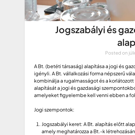
Jogszabályi és gaz
ala
Posted on
júl
A Bt. (betéti társaság) alapítása a jogi és 
igényli. A Bt. vállalkozási forma népszerű vá
kombinálja a rugalmasságot és a korlátozott
alapítását a jogi és gazdasági szempontokb
amelyeket figyelembe kell venni ebben a f
Jogi szempontok:
Jogszabályi keret: A Bt. alapítás előtt al
amely meghatározza a Bt.-k létrehozásá