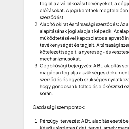
foglalja a vállalkozási törvényeket, a cég
előírásokat. A jogi keretnek megfelelően ke
szerződést.
Alapító okirat és társasági szerződés: Az a
alapításának jogi alapjait képezik. Az alap
működtetésével kapcsolatos alapvető inf
tevékenységét és tagjait. A társasági szer
kötelezettségeit, a nyereség- és veszte
mechanizmusokat.
Cégbírósági bejegyzés: A Bt. alapítás so
magában foglalja a szükséges dokumentum
szerződés és egyéb szükséges nyilatkoza
hogy gondosan kitöltsd és előkészítsd e
során.
Gazdasági szempontok:
Pénzügyi tervezés: A
Bt.
alapítás esetébe
Készíts részletes üzleti tervet, amely mag