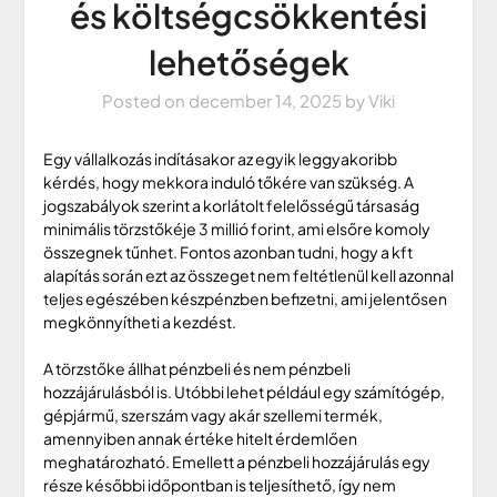
és költségcsökkentési
lehetőségek
Posted on
december 14, 2025
by
Viki
Egy vállalkozás indításakor az egyik leggyakoribb
kérdés, hogy mekkora induló tőkére van szükség. A
jogszabályok szerint a korlátolt felelősségű társaság
minimális törzstőkéje 3 millió forint, ami elsőre komoly
összegnek tűnhet. Fontos azonban tudni, hogy a kft
alapítás során ezt az összeget nem feltétlenül kell azonnal
teljes egészében készpénzben befizetni, ami jelentősen
megkönnyítheti a kezdést.
A törzstőke állhat pénzbeli és nem pénzbeli
hozzájárulásból is. Utóbbi lehet például egy számítógép,
gépjármű, szerszám vagy akár szellemi termék,
amennyiben annak értéke hitelt érdemlően
meghatározható. Emellett a pénzbeli hozzájárulás egy
része későbbi időpontban is teljesíthető, így nem