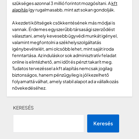
szükséges azonnal 3 millió forintot mozgósítani. A
kft
alapítás
így rugalmasabb, mint azt sokan gondolják.
A kezdeti költségek csökkentésének más módjai is
vannak. Érdemes egyszerűbb társasági szerződést
választani, amely kevesebb ügyvédi munkát igényel,
valamint megfontolni a székhelyszolgáltatás
igénybevételét, ami olcsóbb lehet, mint saját iroda
fenntartása. Az induláskor sok adminisztratív feladat
online is elintézhető, ami időt és pénzt takarít meg.
Tudatos tervezéssel a kft alapítás nemcsak jogilag
biztonságos, hanem pénzügyileg is jól kezelhető
folyamattá válhat, amely stabil alapot ad a vállalkozás
növekedéséhez.
KERESÉS
Keresés