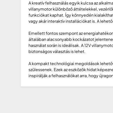
A kreatív felhasználás egyik kulcsa az alka
villanymotor különböző áttételekkel, vezérlő
funkciókat kaphat. Így könnyedén kialakítha
vagy akár interaktív installációkat is. A lehe
Emellett fontos szempont az energiahatékony
általában alacsonyabb kockázatot jelentenek
használat során is ideálisak. A 12V villanym
biztonságos választás is lehet.
A kompakt technológiai megoldások lehetővé 
szülessenek. Ezek az eszközök hidat képezne
inspirálják a felhasználókat arra, hogy újra