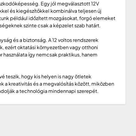
lmazkodóképesség. Egy jól megválasztott 12V
kkel és kiegészítőkkel kombinálva teljesen új
tunk például időzített mozgásokat, forgó elemeket
tőségeknek szinte csak a képzelet szab határt.
ság és a biztonság. A 12 voltos rendszerek
, ezért oktatási környezetben vagy otthoni
otor használata így nemcsak praktikus, hanem
teszik, hogy kis helyen is nagy ötletek
k a kreativitás és a megvalósítás között, miközben
gondolják a technológia mindennapi szerepét.