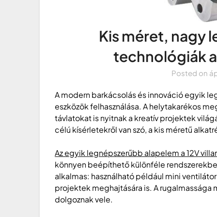
Kis méret, nagy 
technológiák 
Posted on
áp
A modern barkácsolás és innováció egyik le
eszközök felhasználása. A helytakarékos m
távlatokat is nyitnak a kreatív projektek világ
célú kísérletekről van szó, a kis méretű alk
Az egyik legnépszerűbb alapelem a 12V vill
könnyen beépíthető különféle rendszerekbe
alkalmas: használható például mini ventilát
projektek meghajtására is. A rugalmassága m
dolgoznak vele.