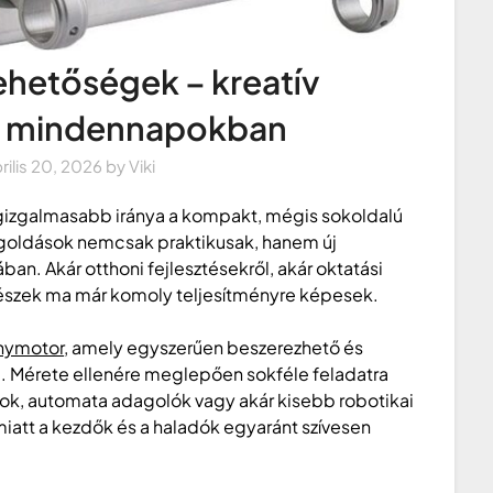
lehetőségek – kreatív
a mindennapokban
rilis 20, 2026
by
Viki
gizgalmasabb iránya a kompakt, mégis sokoldalú
egoldások nemcsak praktikusak, hanem új
ában. Akár otthoni fejlesztésekről, akár oktatási
atrészek ma már komoly teljesítményre képesek.
anymotor
, amely egyszerűen beszerezhető és
. Mérete ellenére meglepően sokféle feladatra
orok, automata adagolók vagy akár kisebb robotikai
iatt a kezdők és a haladók egyaránt szívesen