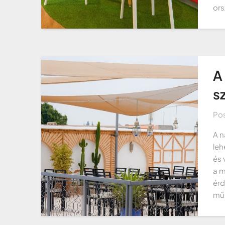
ors
A
s
Po
A n
leh
és 
a m
érd
műk