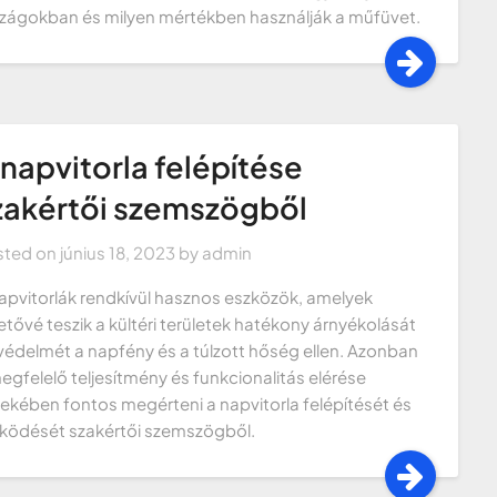
zágokban és milyen mértékben használják a műfüvet.
 napvitorla felépítése
zakértői szemszögből
sted on
június 18, 2023
by
admin
apvitorlák rendkívül hasznos eszközök, amelyek
etővé teszik a kültéri területek hatékony árnyékolását
védelmét a napfény és a túlzott hőség ellen. Azonban
egfelelő teljesítmény és funkcionalitás elérése
ekében fontos megérteni a napvitorla felépítését és
ödését szakértői szemszögből.