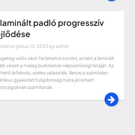
 laminált padló progresszív
ejlődése
sted on
június 10, 2023
by
admin
geteg valós okot fel lehetne sorolni, amiért a laminált
ló vezeti a meleg burkolatok népszerűségi listáját. Az
rhető árfekvés, széles választék, illetve a számtalan
ktikus gyakorlati tulajdonság mára jól ismert
ttságoknak számítanak.