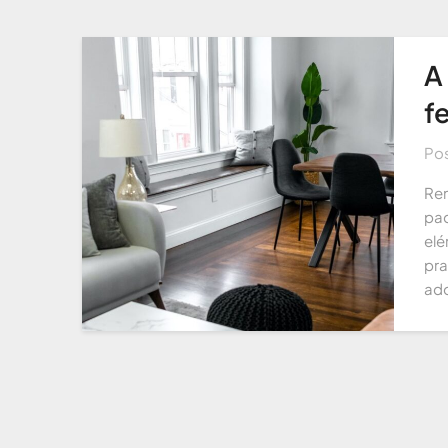
A
f
Po
Ren
pad
elé
pra
ado