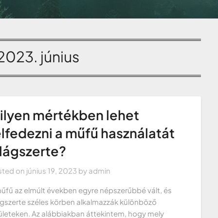
2023. június
ilyen mértékben lehet
elfedezni a műfű használatát
ilágszerte?
sted on
június 19, 2023
by
admin
űfű az elmúlt években egyre népszerűbbé vált, és
ágszerte széles körben alkalmazzák különböző
ületeken. Az alábbiakban áttekintem, hogy mely