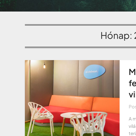
Hónap:
M
f
v
Po
A m
vil
ter