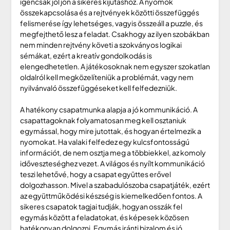
igencsak jól jön a sikeres kijutáshoz. A nyomok
összekapcsolása és a rejtvények közötti összefüggés
felismerése így lehetséges, vagyis összeáll a puzzle, és
megfejthető lesz a feladat. Csakhogy az ilyen szobákban
nem minden rejtvény követi a szokványos logikai
sémákat, ezért a kreatív gondolkodás is
elengedhetetlen. A játékosoknak nem egyszer szokatlan
oldalról kell megközelíteniük a problémát, vagy nem
nyilvánvaló összefüggéseket kell felfedezniük.
A hatékony csapatmunka alapja a jó kommunikáció. A
csapattagoknak folyamatosan meg kell osztaniuk
egymással, hogy mire jutottak, és hogyan értelmezik a
nyomokat. Ha valaki felfedez egy kulcsfontosságú
információt, de nem osztja meg a többiekkel, az komoly
időveszteséghez vezet. A világos és nyílt kommunikáció
teszi lehetővé, hogy a csapat együttes erővel
dolgozhasson. Mivel a szabadulószoba csapatjáték, ezért
az együttműködési készség is kiemelkedően fontos. A
sikeres csapatok tagjai tudják, hogyan osszák fel
egymás között a feladatokat, és képesek közösen
hatékonyan dolgozni. Egymás iránti bizalom és jó