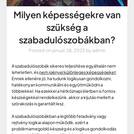
Milyen képességekre van
szükség a
szabadulószobákban?
Posted on
január 28, 2025
by
admin
A szabadulószobák sikeres teljesítése egyáltalán nem
lehetetlen, és
nem igényel különleges képességeket
.
Ennek ellenére jó, ha tudunk logikusan gondolkozni,
hatékonyan kommunikálni és együttműködni a
többiekkel. Ha ezekkel a hétköznapi életben is fontos
készségekkel rendelkezünk, akkor a kijutás mellett a
szórakozás is garantált lesz.
A szabadulószobákban a legtöbb feladvány vagy
rejtvény logikai alapon működik, ezért a
problémamegoldó készség és a logikus gondolkodás