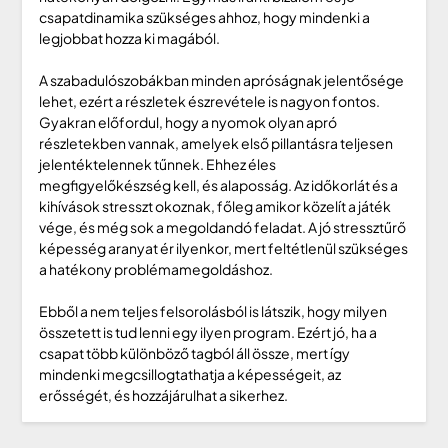
csapatdinamika szükséges ahhoz, hogy mindenki a
legjobbat hozza ki magából.
A szabadulószobákban minden apróságnak jelentősége
lehet, ezért a részletek észrevétele is nagyon fontos.
Gyakran előfordul, hogy a nyomok olyan apró
részletekben vannak, amelyek első pillantásra teljesen
jelentéktelennek tűnnek. Ehhez éles
megfigyelőkészség kell, és alaposság. Az időkorlát és a
kihívások stresszt okoznak, főleg amikor közelít a játék
vége, és még sok a megoldandó feladat. A jó stressztűrő
képesség aranyat ér ilyenkor, mert feltétlenül szükséges
a hatékony problémamegoldáshoz.
Ebből a nem teljes felsorolásból is látszik, hogy milyen
összetett is tud lenni egy ilyen program. Ezért jó, ha a
csapat több különböző tagból áll össze, mert így
mindenki megcsillogtathatja a képességeit, az
erősségét, és hozzájárulhat a sikerhez.