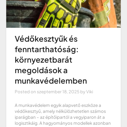
Védőkesztyűk és
fenntarthatóság:
környezetbarát
megoldások a
munkavédelemben
Posted on
szeptember 18, 2025
by
Viki
A munkavédelem egyik alapvető eszköze a
védőkesztyű, amely nélkülözhetetlen számos
iparágban – az építőipartól a vegyiparon át a
logisztikáig. A hagyományos modellek azonban