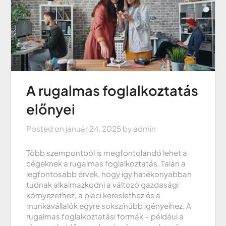
A rugalmas foglalkoztatás
előnyei
Posted on
január 24, 2025
by
admin
Több szempontból is megfontolandó lehet a
cégeknek a rugalmas foglalkoztatás. Talán a
legfontosabb érvek, hogy így hatékonyabban
tudnak alkalmazkodni a változó gazdasági
környezethez, a piaci kereslethez és a
munkavállalók egyre sokszínűbb igényeihez. A
rugalmas foglalkoztatási formák – például a