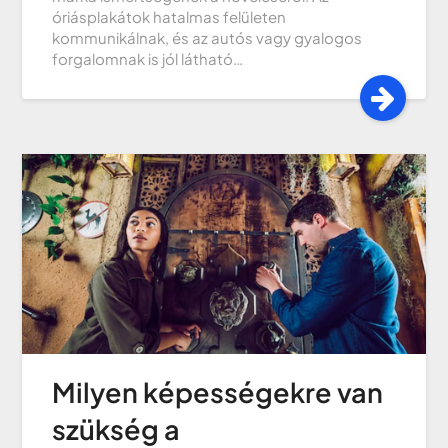
óriásplakátok hatalmas felületen
kommunikálnak, és az autós vagy gyalogos
forgalomnak is jól látható…
Milyen képességekre van
szükség a