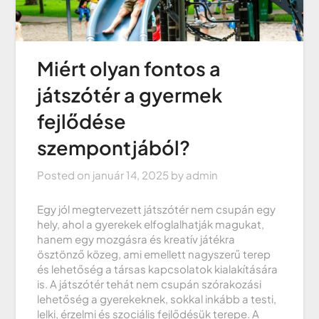
Miért olyan fontos a
játszótér a gyermek
fejlődése
szempontjából?
Posted on
január 14, 2025
by
admin
Egy jól megtervezett játszótér nem csupán egy
hely, ahol a gyerekek elfoglalhatják magukat,
hanem egy mozgásra és kreatív játékra
ösztönző közeg, ami emellett nagyszerű terep
és lehetőség a társas kapcsolatok kialakítására
is. A játszótér tehát nem csupán szórakozási
lehetőség a gyerekeknek, sokkal inkább a testi,
lelki, érzelmi és szociális fejlődésük terepe. A