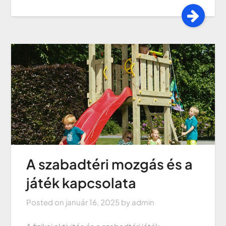
A szabadtéri mozgás és a
játék kapcsolata
Posted on
január 16, 2025
by
admin