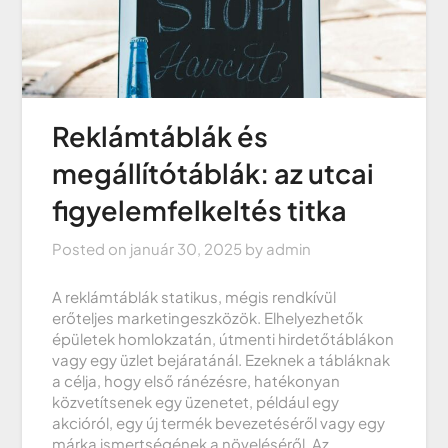
Reklámtáblák és
megállítótáblák: az utcai
figyelemfelkeltés titka
Posted on
január 30, 2025
by
admin
A reklámtáblák statikus, mégis rendkívül
erőteljes marketingeszközök. Elhelyezhetők
épületek homlokzatán, útmenti hirdetőtáblákon
vagy egy üzlet bejáratánál. Ezeknek a tábláknak
a célja, hogy első ránézésre, hatékonyan
közvetítsenek egy üzenetet, például egy
akcióról, egy új termék bevezetéséről vagy egy
márka ismertségének a növeléséről. Az