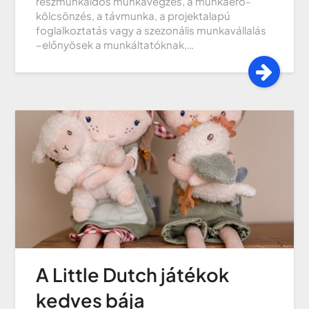
részmunkaidős munkavégzés, a munkaerő-
kölcsönzés, a távmunka, a projektalapú
foglalkoztatás vagy a szezonális munkavállalás
–előnyösek a munkáltatóknak,…
A Little Dutch játékok
kedves bája