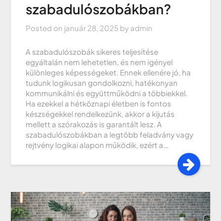
szabadulószobákban?
Posted on
január 28, 2025
by
admin
A szabadulószobák sikeres teljesítése
egyáltalán nem lehetetlen, és nem igényel
különleges képességeket. Ennek ellenére jó, ha
tudunk logikusan gondolkozni, hatékonyan
kommunikálni és együttműködni a többiekkel.
Ha ezekkel a hétköznapi életben is fontos
készségekkel rendelkezünk, akkor a kijutás
mellett a szórakozás is garantált lesz. A
szabadulószobákban a legtöbb feladvány vagy
rejtvény logikai alapon működik, ezért a…