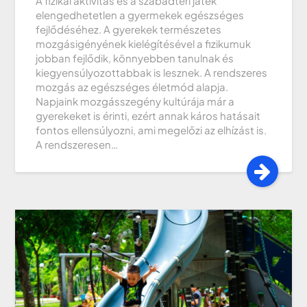
A fizikai aktivitás és a szabadtéri játék
elengedhetetlen a gyermekek egészséges
fejlődéséhez. A gyerekek természetes
mozgásigényének kielégítésével a fizikumuk
jobban fejlődik, könnyebben tanulnak és
kiegyensúlyozottabbak is lesznek. A rendszeres
mozgás az egészséges életmód alapja.
Napjaink mozgásszegény kultúrája már a
gyerekeket is érinti, ezért annak káros hatásait
fontos ellensúlyozni, ami megelőzi az elhízást is.
A rendszeresen…