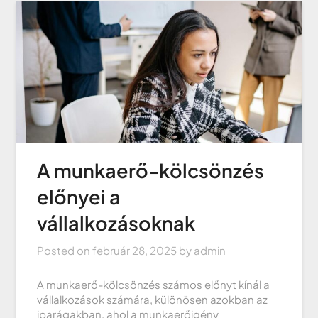
A munkaerő-kölcsönzés
előnyei a
vállalkozásoknak
Posted on
február 28, 2025
by
admin
A munkaerő-kölcsönzés számos előnyt kínál a
vállalkozások számára, különösen azokban az
iparágakban, ahol a munkaerőigény