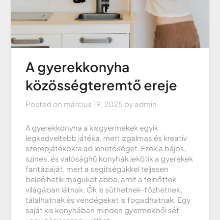
A gyerekkonyha
közösségteremtő ereje
Posted on
március 19, 2025
by
admin
A gyerekkonyha a kisgyermekek egyik
legkedveltebb játéka, mert izgalmas és kreatív
szerepjátékokra ad lehetőséget. Ezek a bájos,
színes, és valósághű konyhák lekötik a gyerekek
fantáziáját, mert a segítségükkel teljesen
beleélhetik magukat abba, amit a felnőttek
világában látnak. Ők is süthetnek-főzhetnek,
tálalhatnak és vendégeket is fogadhatnak. Egy
saját kis konyhában minden gyermekből séf