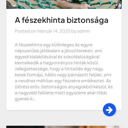
A fészekhinta biztonsága
Posted on
február 14, 2025
by
admin
A fészekhinta egy különleges és egyre
népszerűbb játékelem a játszótereken, ami
egyedi kialakításával és sokoldalúságával
kiemelkedik a hagyományos hinták közül.
Jellegzetessége, hogy a hintaülés egy nagy,
kerek formájú, hálós vagy párnázott felület, ami
a nevéhez méltóan egy fészekre emlékeztet. Az
ülőrész erős, biztonságos anyagokból készül, és
a nagyobb felülete miatt egyszerre akár több
gyerek is…