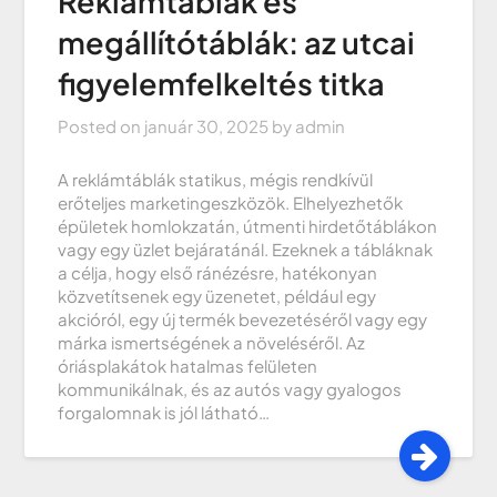
Reklámtáblák és
megállítótáblák: az utcai
figyelemfelkeltés titka
Posted on
január 30, 2025
by
admin
A reklámtáblák statikus, mégis rendkívül
erőteljes marketingeszközök. Elhelyezhetők
épületek homlokzatán, útmenti hirdetőtáblákon
vagy egy üzlet bejáratánál. Ezeknek a tábláknak
a célja, hogy első ránézésre, hatékonyan
közvetítsenek egy üzenetet, például egy
akcióról, egy új termék bevezetéséről vagy egy
márka ismertségének a növeléséről. Az
óriásplakátok hatalmas felületen
kommunikálnak, és az autós vagy gyalogos
forgalomnak is jól látható…