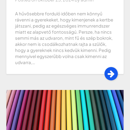
A hűvösebbre forduló időben nem könnyű
rávenni a gyerekeket, hogy kimenjenek a kertbe
játszani, pedig az egészséges immunrendszer
miatt ez alapvető fontosságú. Persze, ha nincs
semmi más az udvaron, mint fű és szép bokrok,
akkor nem is csodálkozhatnak rajta a szülők,
hogy a gyereknek nincs kedvük kimenni. Pedig
mennyivel egyszerűbb volna csak kimenni az
udvarra,…