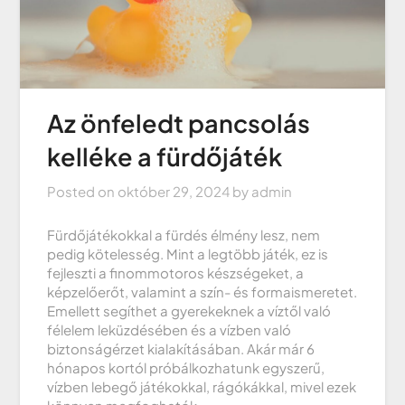
Az önfeledt pancsolás
kelléke a fürdőjáték
Posted on
október 29, 2024
by
admin
Fürdőjátékokkal a fürdés élmény lesz, nem
pedig kötelesség. Mint a legtöbb játék, ez is
fejleszti a finommotoros készségeket, a
képzelőerőt, valamint a szín- és formaismeretet.
Emellett segíthet a gyerekeknek a víztől való
félelem leküzdésében és a vízben való
biztonságérzet kialakításában. Akár már 6
hónapos kortól próbálkozhatunk egyszerű,
vízben lebegő játékokkal, rágókákkal, mivel ezek