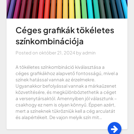
Céges grafikák tökéletes
színkombinációja
Posted on
október 21, 2024
by
admin
A tökéletes színkombináció kiválasztása a
céges grafikákhoz alapvető fontosságú, mivel a
színek hatással vannak az érzelmekre.
Ugyanakkor befolyással vannak a márkaüzenet
közvetítésére, és megkülönböztethetik a céget
a versenytársaktól. Amennyiben jól választunk –
csakhogy ez nem is olyan könnyű. Éppen azért,
mert a színeknek tükrözniük kell a cég arculatát
és alapértékeit. De vajon melyik szín mit…