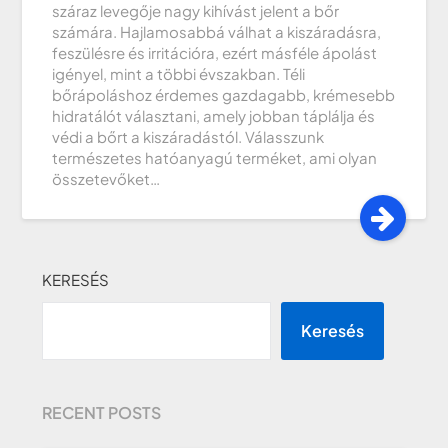
száraz levegője nagy kihívást jelent a bőr
számára. Hajlamosabbá válhat a kiszáradásra,
feszülésre és irritációra, ezért másféle ápolást
igényel, mint a többi évszakban. Téli
bőrápoláshoz érdemes gazdagabb, krémesebb
hidratálót választani, amely jobban táplálja és
védi a bőrt a kiszáradástól. Válasszunk
természetes hatóanyagú terméket, ami olyan
összetevőket…
KERESÉS
Keresés
RECENT POSTS