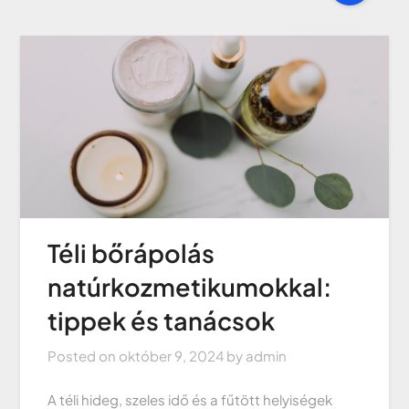
Téli bőrápolás
natúrkozmetikumokkal:
tippek és tanácsok
Posted on
október 9, 2024
by
admin
A téli hideg, szeles idő és a fűtött helyiségek