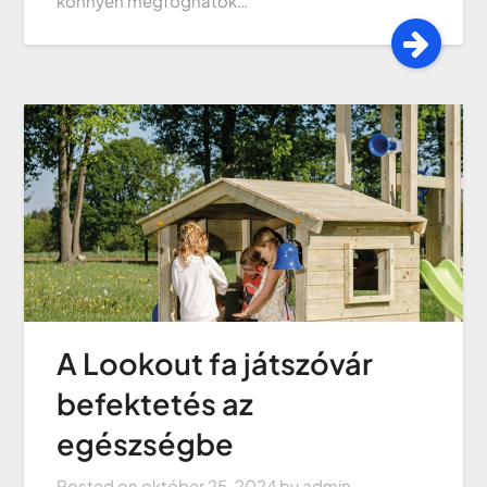
könnyen megfoghatók…
A Lookout fa játszóvár
befektetés az
egészségbe
Posted on
október 25, 2024
by
admin