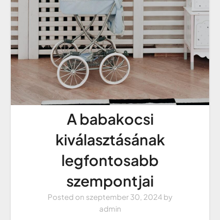
A babakocsi
kiválasztásának
legfontosabb
szempontjai
Posted on
szeptember 30, 2024
by
admin