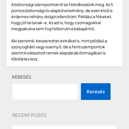
A biztonsági szempontokról se feledkezzünk meg. Az 5
pontos biztonsági öv alapkövetelmény, de ezen kívül is
érdemes néhány dolgot ellenőrizni. Például a fékeket,
hogy jól tartanak-e, és azt is, hogy csomagokkal
megpakolva sem fog felborulni a babajármű.
Aki szeretné, beszerezhet extrákat is, mint például a
szúnyogháló vagy esernyő, de a fenti szempontok
szerint kiválasztott remek alapdarab önmagában is
tökéletes lesz.
KERESÉS
Keresés
RECENT POSTS