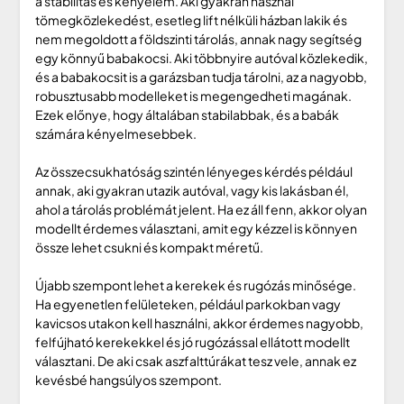
a stabilitás és kényelem. Aki gyakran használ
tömegközlekedést, esetleg lift nélküli házban lakik és
nem megoldott a földszinti tárolás, annak nagy segítség
egy könnyű babakocsi. Aki többnyire autóval közlekedik,
és a babakocsit is a garázsban tudja tárolni, az a nagyobb,
robusztusabb modelleket is megengedheti magának.
Ezek előnye, hogy általában stabilabbak, és a babák
számára kényelmesebbek.
Az összecsukhatóság szintén lényeges kérdés például
annak, aki gyakran utazik autóval, vagy kis lakásban él,
ahol a tárolás problémát jelent. Ha ez áll fenn, akkor olyan
modellt érdemes választani, amit egy kézzel is könnyen
össze lehet csukni és kompakt méretű.
Újabb szempont lehet a kerekek és rugózás minősége.
Ha egyenetlen felületeken, például parkokban vagy
kavicsos utakon kell használni, akkor érdemes nagyobb,
felfújható kerekekkel és jó rugózással ellátott modellt
választani. De aki csak aszfalttúrákat tesz vele, annak ez
kevésbé hangsúlyos szempont.