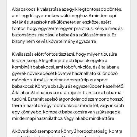
A babakocsi kiválasztása az egyik legfontosabb döntés,
amit egy kisgyermekes szülő meghoz. A mindennapi
séták és utazások
nélkülözhetetlen eszköze
, ezért
fontos, hogy egyszerre legyen praktikus, kényelmes és
biztonságos, ráadásul a baba és a szülő számára is. Ez
bizony nem kevés követelmény egyszerre.
Kiválasztás előtt fontos tisztázni, hogy milyen típusúra
lesz szükség. A legelterjedtebb típusok egyike a
kombinált babakocsi, ami többfunkciós, és általában a
gyerek növekedését követve használható különböző
módokon. A másik méltán népszerű típus a sport
babakocsi: Könnyebb súlyú és egyszerűbben kezelhető.
Általában 6 hónapos kor után ajánlott, amikor a baba már
tud ülni. Ez tehát az első átgondolandó szempont: hosszú
távra ruházol be egy többfunkciós modellel, vagy inkább
egy könnyebb, kompakt babakocsira van szükséged a
mindennapi használathoz. Vagy inkább mindkettőre.
A következő szempont a könnyű hordozhatóság, kontra