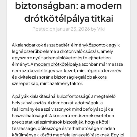
biztonságban: a modern
drótkötélpálya titkai
Posted on
január 23, 2026
by
Viki
A kalandparkok és szabadtéri élményközpontok egyik
legnépszerűbb eleme a dróton való csúszás, amely
egyszerre nyújt adrenalinlöketet és felejthetetlen
élményt. A
modern drótkötélpálya
azonban már messze
nem az a kezdetleges szerkezet, mint régen: a tervezés
és kivitelezés során a biztonság legalább akkora
szerepet kap, mint az élményfaktor.
A pályák kialakításánál kulcsfontosságú a megfelelő
helyszínválasztás. A domborzati adottságok, a
faállomány és a szélviszonyok mind befolyásolják a
használhatóságot. A korszerű rendszerek esetében
precíz statikai számítások biztosítják, hogy a kötél
feszessége, dőlésszöge és terhelhetősége minden
körülmények között megfeleljen az előírásoknak. Egy jól