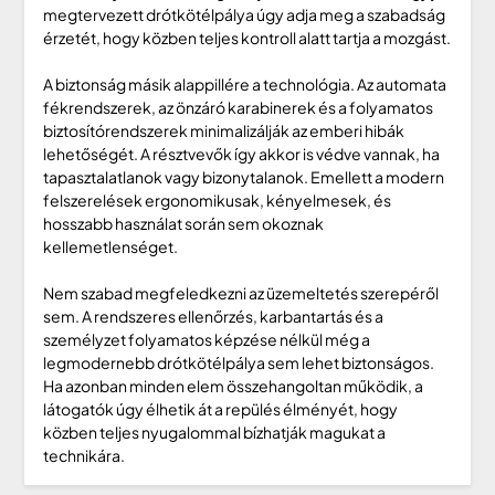
megtervezett drótkötélpálya úgy adja meg a szabadság
érzetét, hogy közben teljes kontroll alatt tartja a mozgást.
A biztonság másik alappillére a technológia. Az automata
fékrendszerek, az önzáró karabinerek és a folyamatos
biztosítórendszerek minimalizálják az emberi hibák
lehetőségét. A résztvevők így akkor is védve vannak, ha
tapasztalatlanok vagy bizonytalanok. Emellett a modern
felszerelések ergonomikusak, kényelmesek, és
hosszabb használat során sem okoznak
kellemetlenséget.
Nem szabad megfeledkezni az üzemeltetés szerepéről
sem. A rendszeres ellenőrzés, karbantartás és a
személyzet folyamatos képzése nélkül még a
legmodernebb drótkötélpálya sem lehet biztonságos.
Ha azonban minden elem összehangoltan működik, a
látogatók úgy élhetik át a repülés élményét, hogy
közben teljes nyugalommal bízhatják magukat a
technikára.