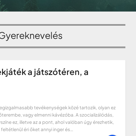
Gyereknevelés
játék a játszótéren, a
a legizgalmasabb tevékenységek közé tartozik, olyan ez
zőterembe, vagy elmenni kávézóba. A szocializálódás,
zíne ez, illetve az a pont, ahol valóban úgy érezhetik,
eltétlenül éri őket annyi inger és…