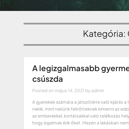
Kategória:
A legizgalmasabb gyermek
csúszda
Posted on
május 14, 2021
by
admin
A gyerekek számára a játszótérre való kijárás 
nekik, mint nekünk felnőtteknek kimenni az ed
az emberekkel, kortársakkal való találkozás helys
hogy izgalmak érik őket. Hiszen a lakásban nem f