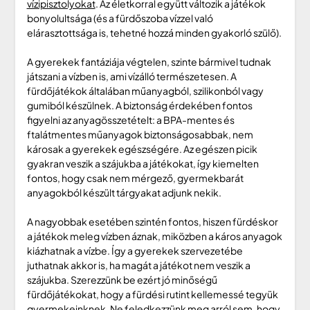
vízipisztolyokat
. Az életkorral együtt változik a játékok
bonyolultsága (és a fürdőszoba vízzel való
elárasztottsága is, tehetné hozzá minden gyakorló szülő).
A gyerekek fantáziája végtelen, szinte bármivel tudnak
játszani a vízben is, ami vízálló természetesen. A
fürdőjátékok általában műanyagból, szilikonból vagy
gumiból készülnek. A biztonság érdekében fontos
figyelni az anyagösszetételt: a BPA-mentes és
ftalátmentes műanyagok biztonságosabbak, nem
károsak a gyerekek egészségére. Az egészen picik
gyakran veszik a szájukba a játékokat, így kiemelten
fontos, hogy csak nem mérgező, gyermekbarát
anyagokból készült tárgyakat adjunk nekik.
A nagyobbak esetében szintén fontos, hiszen fürdéskor
a játékok meleg vízben áznak, miközben a káros anyagok
kiázhatnak a vízbe. Így a gyerekek szervezetébe
juthatnak akkor is, ha magát a játékot nem veszik a
szájukba. Szerezzünk be ezért jó minőségű
fürdőjátékokat, hogy a fürdési rutint kellemessé tegyük
gyermekeinknek. Ne feledkezzünk meg arról sem, hogy