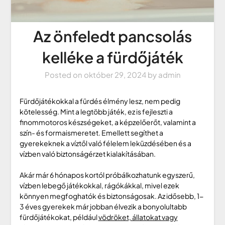
Az önfeledt pancsolás
kelléke a fürdőjáték
Posted on
október 29, 2024
by
admin
Fürdőjátékokkal a fürdés élmény lesz, nem pedig
kötelesség. Mint a legtöbb játék, ez is fejleszti a
finommotoros készségeket, a képzelőerőt, valamint a
szín- és formaismeretet. Emellett segíthet a
gyerekeknek a víztől való félelem leküzdésében és a
vízben való biztonságérzet kialakításában.
Akár már 6 hónapos kortól próbálkozhatunk egyszerű,
vízben lebegő játékokkal, rágókákkal, mivel ezek
könnyen megfoghatók és biztonságosak. Az idősebb, 1-
3 éves gyerekek már jobban élvezik a bonyolultabb
fürdőjátékokat, például
vödröket, állatokat vagy