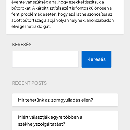
évente van szükség arra, hogy ezekkel tisztítsuk a
bútorokat. A kárpit
tisztítás
azért is fontos különösen a
fenti problémák esetén, hogy az állat ne azonosítsa az
adott bútort szag alapján olyan helynek, ahol szabadon
elvégezheti a dolgát.
KERESÉS
Keresés
RECENT POSTS
Mit tehetünk az izomgyulladás ellen?
Miért választják egyre többen a
székhelyszolgáltatást?