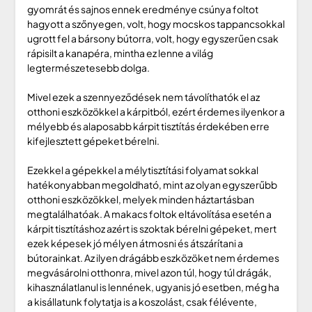
gyomrát és sajnos ennek eredménye csúnya foltot
hagyott a szőnyegen, volt, hogy mocskos tappancsokkal
ugrott fel a bársony bútorra, volt, hogy egyszerűen csak
rápisilt a kanapéra, mintha ez lenne a világ
legtermészetesebb dolga.
Mivel ezek a szennyeződések nem távolíthatók el az
otthoni eszközökkel a kárpitból, ezért érdemes ilyenkor a
mélyebb és alaposabb kárpit tisztítás érdekében erre
kifejlesztett gépeket bérelni.
Ezekkel a gépekkel a mélytisztítási folyamat sokkal
hatékonyabban megoldható, mint az olyan egyszerűbb
otthoni eszközökkel, melyek minden háztartásban
megtalálhatóak. A makacs foltok eltávolítása esetén a
kárpit tisztításhoz azért is szoktak bérelni gépeket, mert
ezek képesek jó mélyen átmosni és átszárítani a
bútorainkat. Az ilyen drágább eszközöket nem érdemes
megvásárolni otthonra, mivel azon túl, hogy túl drágák,
kihasználatlanul is lennének, ugyanis jó esetben, még ha
a kisállatunk folytatja is a koszolást, csak félévente,