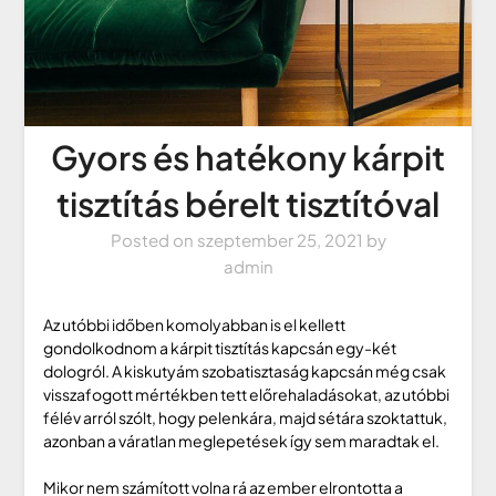
Gyors és hatékony kárpit
tisztítás bérelt tisztítóval
Posted on
szeptember 25, 2021
by
admin
Az utóbbi időben komolyabban is el kellett
gondolkodnom a kárpit tisztítás kapcsán egy-két
dologról. A kiskutyám szobatisztaság kapcsán még csak
visszafogott mértékben tett előrehaladásokat, az utóbbi
félév arról szólt, hogy pelenkára, majd sétára szoktattuk,
azonban a váratlan meglepetések így sem maradtak el.
Mikor nem számított volna rá az ember elrontotta a