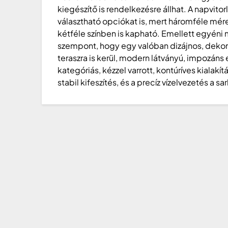
kiegészítő is rendelkezésre állhat. A napvito
választható opciókat is, mert háromféle mé
kétféle színben is kapható. Emellett egyéni 
szempont, hogy egy valóban dizájnos, dekor
teraszra is kerül, modern látványú, impozá
kategóriás, kézzel varrott, kontúríves kialak
stabil kifeszítés, és a precíz vízelvezetés a sar