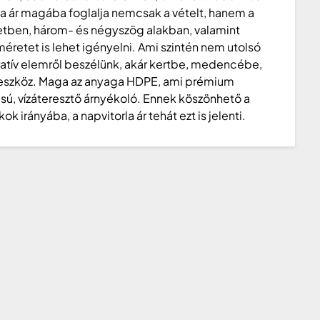
rla ár magába foglalja nemcsak a vételt, hanem a
retben, három- és négyszög alakban, valamint
méretet is lehet igényelni. Ami szintén nem utolsó
atív elemről beszélünk, akár kertbe, medencébe,
ns eszköz. Maga az anyaga HDPE, ami prémium
ítású, vízáteresztő árnyékoló. Ennek köszönhető a
kok irányába, a napvitorla ár tehát ezt is jelenti.