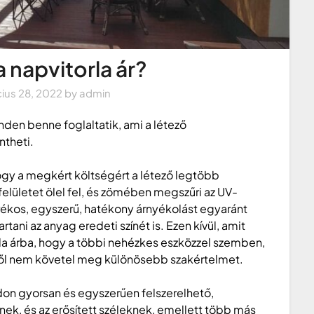
 a napvitorla ár?
ius 28, 2022
by
admin
nden benne foglaltatik, ami a létező
ntheti.
ogy a megkért költségért a létező legtöbb
felületet ölel fel, és zömében megszűri az UV-
ékos, egyszerű, hatékony árnyékolást egyaránt
ni az anyag eredeti színét is. Ezen kívül, amit
orla árba, hogy a többi nehézkes eszközzel szemben,
itől nem követel meg különösebb szakértelmet.
don gyorsan és egyszerűen felszerelhető,
ek, és az erősített széleknek, emellett több más