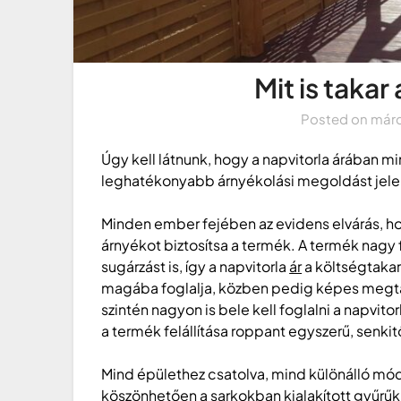
Mit is takar
Posted on
márc
Úgy kell látnunk, hogy a napvitorla árában mi
leghatékonyabb árnyékolási megoldást jele
Minden ember fejében az evidens elvárás, h
árnyékot biztosítsa a termék. A termék nagy 
sugárzást is, így a napvitorla
ár
a költségtakar
magába foglalja, közben pedig képes megtarta
szintén nagyon is bele kell foglalni a napvit
a termék felállítása roppant egyszerű, senk
Mind épülethez csatolva, mind különálló mó
köszönhetően a sarkokban kialakított gyűrűkn