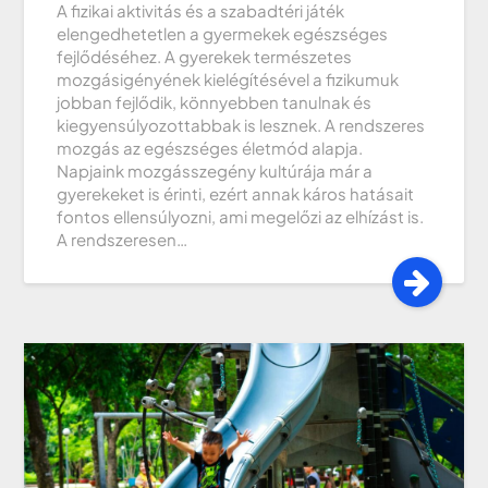
A fizikai aktivitás és a szabadtéri játék
elengedhetetlen a gyermekek egészséges
fejlődéséhez. A gyerekek természetes
mozgásigényének kielégítésével a fizikumuk
jobban fejlődik, könnyebben tanulnak és
kiegyensúlyozottabbak is lesznek. A rendszeres
mozgás az egészséges életmód alapja.
Napjaink mozgásszegény kultúrája már a
gyerekeket is érinti, ezért annak káros hatásait
fontos ellensúlyozni, ami megelőzi az elhízást is.
A rendszeresen…