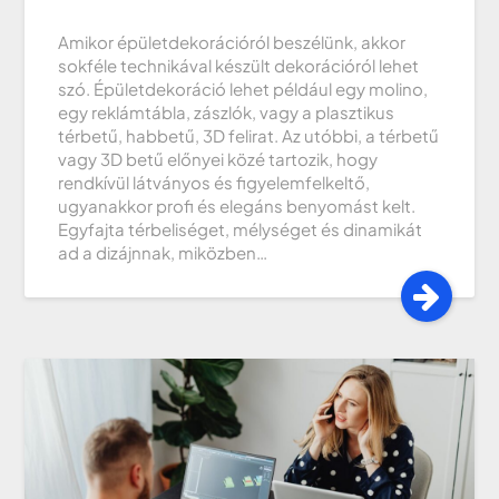
Amikor épületdekorációról beszélünk, akkor
sokféle technikával készült dekorációról lehet
szó. Épületdekoráció lehet például egy molino,
egy reklámtábla, zászlók, vagy a plasztikus
térbetű, habbetű, 3D felirat. Az utóbbi, a térbetű
vagy 3D betű előnyei közé tartozik, hogy
rendkívül látványos és figyelemfelkeltő,
ugyanakkor profi és elegáns benyomást kelt.
Egyfajta térbeliséget, mélységet és dinamikát
ad a dizájnnak, miközben…