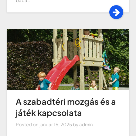
baba…
A szabadtéri mozgás és a
játék kapcsolata
Posted on
január 16, 2025
by
admin