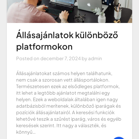
Állásajánlatok különböző
platformokon
Posted on
december 7, 2024
by
admin
Állásajánlatokat számos helyen találhatunk,
nem csak a szorosan vett állásportálokon.
Természetesen ezek az elsődleges platformok,
itt lehet a legtöbb ajánlatot megtalálni egy
helyen. Ezek a weboldalak általában igen nagy
adatbázisból merítenek, különböző iparágak és
pozíciók állásajánlatairól. A keresési funkciók
lehetővé teszik a szűrést iparág, város és egyéb
keresések szerint. Itt nagy a választék, és
könnyű…