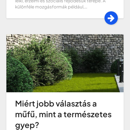
lelki, érzelmi és szociális fejlődésük terepe. A
különféle mozgásformák például,…
Miért jobb választás a
műfű, mint a természetes
gyep?