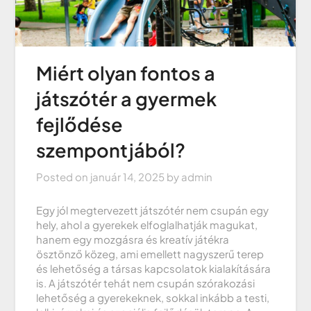
Miért olyan fontos a
játszótér a gyermek
fejlődése
szempontjából?
Posted on
január 14, 2025
by
admin
Egy jól megtervezett játszótér nem csupán egy
hely, ahol a gyerekek elfoglalhatják magukat,
hanem egy mozgásra és kreatív játékra
ösztönző közeg, ami emellett nagyszerű terep
és lehetőség a társas kapcsolatok kialakítására
is. A játszótér tehát nem csupán szórakozási
lehetőség a gyerekeknek, sokkal inkább a testi,