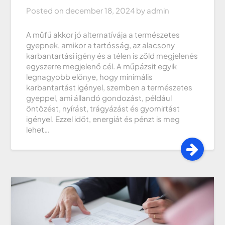
Posted on
december 18, 2024
by
admin
A műfű akkor jó alternatívája a természetes
gyepnek, amikor a tartósság, az alacsony
karbantartási igény és a télen is zöld megjelenés
egyszerre megjelenő cél. A műpázsit egyik
legnagyobb előnye, hogy minimális
karbantartást igényel, szemben a természetes
gyeppel, ami állandó gondozást, például
öntözést, nyírást, trágyázást és gyomirtást
igényel. Ezzel időt, energiát és pénzt is meg
lehet…