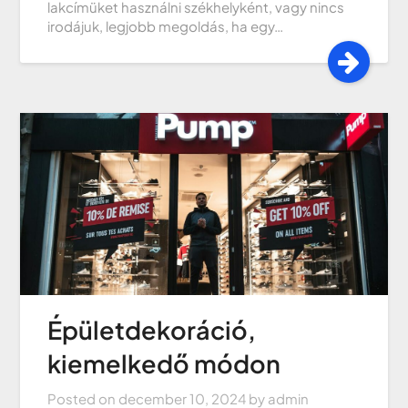
lakcímüket használni székhelyként, vagy nincs
irodájuk, legjobb megoldás, ha egy…
Épületdekoráció,
kiemelkedő módon
Posted on
december 10, 2024
by
admin